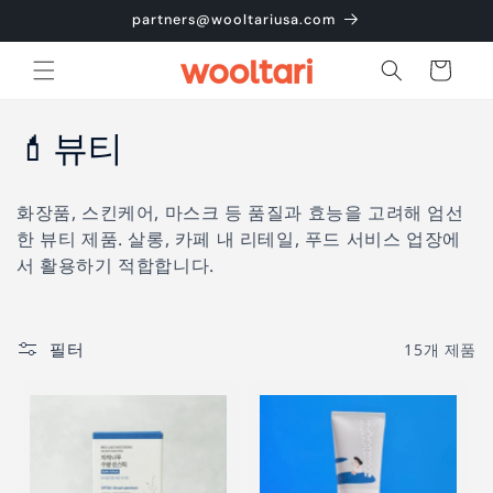
콘텐츠
partners@wooltariusa.com
로 건너
뛰기
카
트
컬
💄뷰티
렉
화장품, 스킨케어, 마스크 등 품질과 효능을 고려해 엄선
션
한 뷰티 제품. 살롱, 카페 내 리테일, 푸드 서비스 업장에
서 활용하기 적합합니다.
:
필터
15개 제품