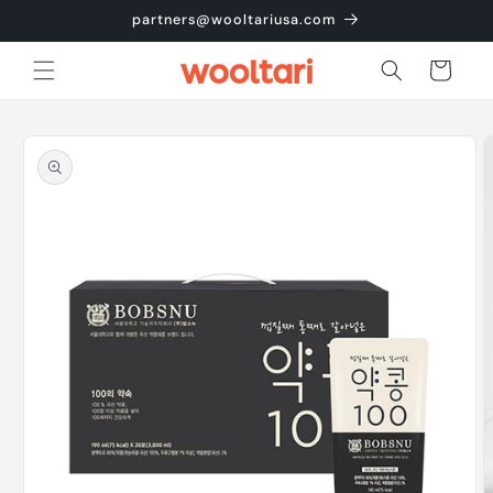
콘텐츠
partners@wooltariusa.com
로 건너
뛰기
카
트
제품 정
보로 건
너뛰기