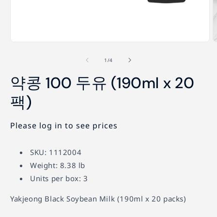
모
달
의
1
/
4
에
서
약콩 100 두유 (190ml x 20
미
디
팩)
어
1
2
열
기
Please log in to see prices
SKU: 1112004
Weight: 8.38 lb
Units per box: 3
Yakjeong Black Soybean Milk (190ml x 20 packs)