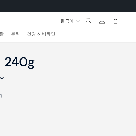
로
카
언
그
한국어
트
어
인
활
뷰티
건강 & 비타민
240g
es
g