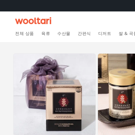
콘텐츠
로 건너
뛰기
전체 상품
육류
수산물
간편식
디저트
쌀 & 곡
제품 정
보로 건
너뛰기