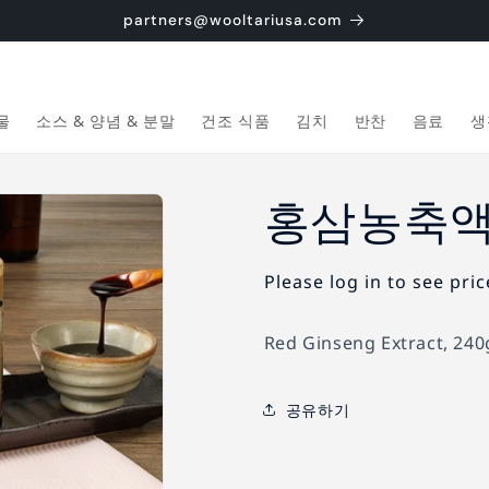
partners@wooltariusa.com
물
소스 & 양념 & 분말
건조 식품
김치
반찬
음료
생
홍삼농축액 
Please log in to see pric
Red Ginseng Extract, 240
공유하기