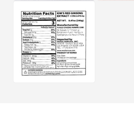
모
모
달
달
에
에
서
서
미
미
디
디
어
어
1
2
열
열
기
기
모
달
에
서
미
디
어
3
열
기