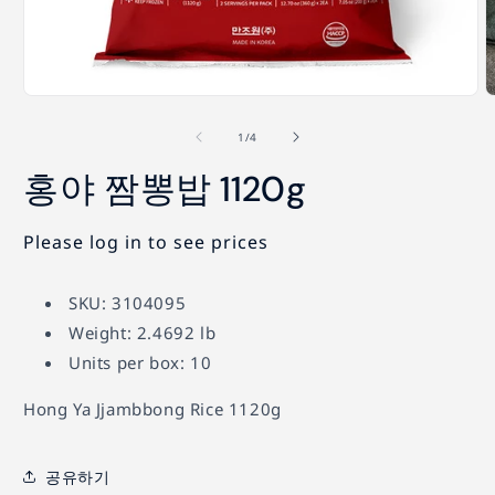
모
달
의
1
/
4
에
서
홍야 짬뽕밥 1120g
미
디
어
Please log in to see prices
1
2
열
기
SKU: 3104095
Weight: 2.4692 lb
Units per box: 10
Hong Ya Jjambbong Rice 1120g
공유하기