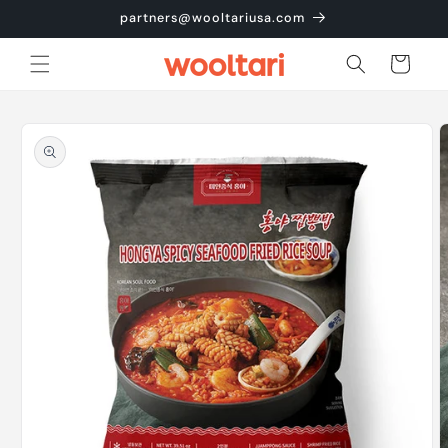
콘텐츠
partners@wooltariusa.com
로 건너
뛰기
카
트
제품 정
보로 건
너뛰기