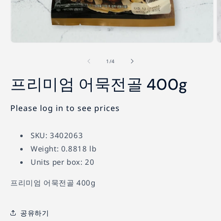
모
달
의
1
/
4
에
서
프리미엄 어묵전골 400g
미
디
어
Please log in to see prices
2
1
열
기
SKU: 3402063
Weight: 0.8818 lb
Units per box: 20
프리미엄 어묵전골 400g
공유하기