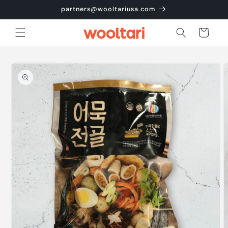
콘텐츠
partners@wooltariusa.com
로 건너
뛰기
카
트
제품 정
보로 건
너뛰기