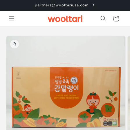
콘텐츠
partners@wooltariusa.com
로 건너
뛰기
카
트
제품 정
보로 건
너뛰기