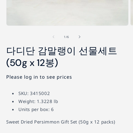
모
달
의
1
/
6
에
서
다디단 감말랭이 선물세트
미
디
(50g x 12봉)
어
1
2
열
기
Please log in to see prices
SKU: 3415002
Weight: 1.3228 lb
Units per box: 6
Sweet Dried Persimmon Gift Set (50g x 12 packs)