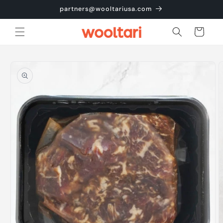
콘텐츠
partners@wooltariusa.com
로 건너
뛰기
카
트
제품 정
보로 건
너뛰기