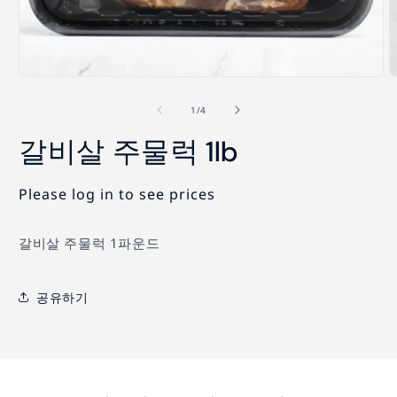
모
달
의
1
/
4
에
서
갈비살 주물럭 1lb
미
디
어
Please log in to see prices
1
2
열
기
갈비살 주물럭 1파운드
공유하기