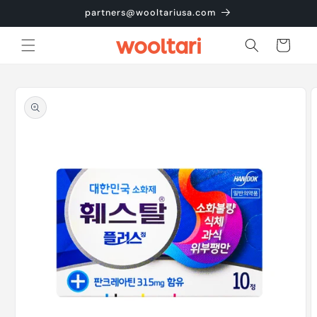
콘텐츠
partners@wooltariusa.com
로 건너
뛰기
카
트
제품 정
보로 건
너뛰기