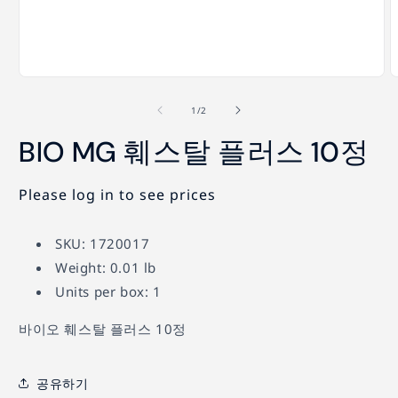
모
달
의
1
/
2
에
서
BIO MG 훼스탈 플러스 10정
미
디
어
Please log in to see prices
1
2
열
기
SKU: 1720017
Weight: 0.01 lb
Units per box: 1
바이오 훼스탈 플러스 10정
공유하기