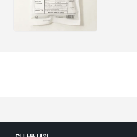
모
달
에
서
미
디
어
5
열
기
더 나은 내일