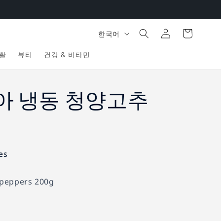
로
카
언
그
한국어
트
어
인
활
뷰티
건강 & 비타민
아 냉동 청양고추
es
 peppers 200g