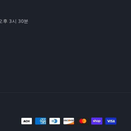
오후 3시 30분
결
제