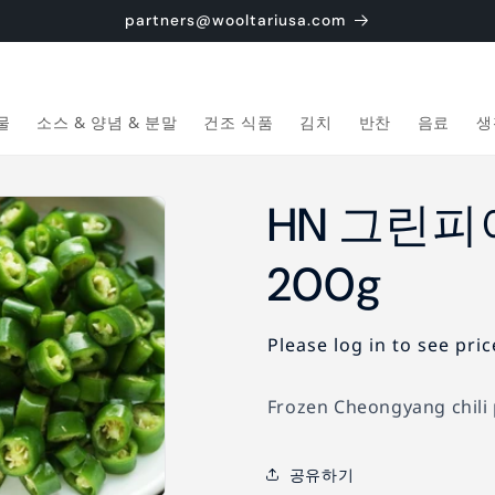
partners@wooltariusa.com
물
소스 & 양념 & 분말
건조 식품
김치
반찬
음료
생
HN 그린피
200g
Please log in to see pric
Frozen Cheongyang chili
공유하기