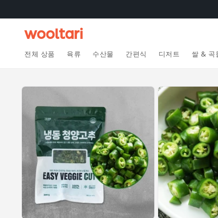
콘텐츠
로 건너
뛰기
전체 상품
육류
수산물
간편식
디저트
쌀 & 곡
제품 정
보로 건
너뛰기