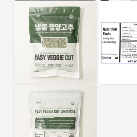
모
모
달
달
에
에
서
서
미
미
디
디
어
어
1
2
열
열
기
기
모
모
달
달
에
에
서
서
미
미
디
디
어
어
3
4
열
열
기
기