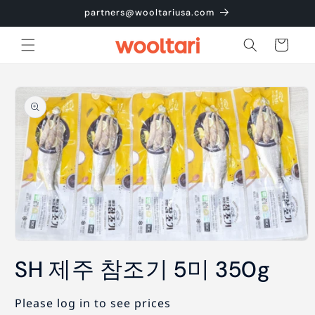
콘텐츠
partners@wooltariusa.com
로 건너
뛰기
카
트
제품 정
보로 건
너뛰기
모
달
SH 제주 참조기 5미 350g
에
서
미
Please log in to see prices
디