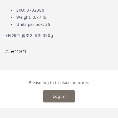
어
1
SKU: 3702080
열
기
Weight: 0.77 lb
Units per box: 25
SH 제주 참조기 5미 350g
공유하기
Please log in to place an order.
Log in