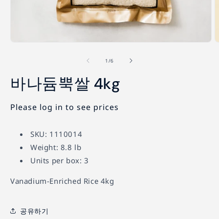
모
달
의
1
/
6
에
서
바나듐뿍쌀 4kg
미
디
어
Please log in to see prices
1
2
열
기
SKU: 1110014
Weight: 8.8 lb
Units per box: 3
Vanadium-Enriched Rice 4kg
공유하기