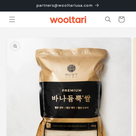
콘텐츠
partners@wooltariusa.com
로 건너
뛰기
카
트
제품 정
보로 건
너뛰기